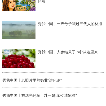
回响
山东
河南
湖北
湖南
广东
广西
海南
重庆
四川
贵州
云南
西藏
秀我中国丨一声号子喊过三代人的林海
陕西
甘肃
青海
宁夏
新疆
内蒙古
黑龙江
秀我中国丨人参结果了 “籽”从这里来
多语种频道
English
Español
Français
عربى
秀我中国丨老照片里的奶业“进化论”
Русский язык
日本語
한국어
Deutsch
Português
秀我中国丨乘观光列车，赴一趟山水“清凉游”