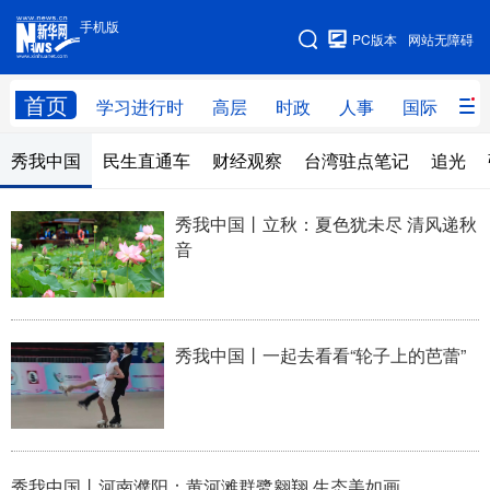
手机版
手机版
PC版本
网站无障碍
网站地图
首页
学习进行时
高层
时政
人事
国际
财
秀我中国
民生直通车
财经观察
台湾驻点笔记
追光
学习进行时
高层
时政
人事
国际
财经
网评
港澳
秀我中国丨立秋：夏色犹未尽 清风递秋
音
台湾
思客智库
全球连线
教育
科技
科创
量子
体育
文化
书画
健康
军事
秀我中国丨一起去看看“轮子上的芭蕾”
访谈
视频
图片
政务
法律
中央文件
金融
汽车
秀我中国丨河南濮阳：黄河滩群鹭翱翔 生态美如画
食品
人居
信息化
数字经济