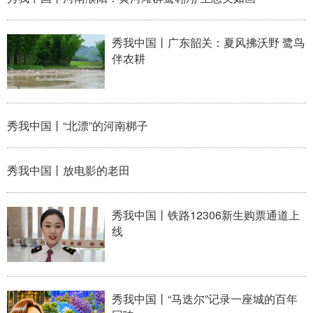
学术中国
乡村振兴
银龄
溯源中国
秀我中国丨广东韶关：夏风拂沃野 鹭鸟
城市
旅游
能源
会展
伴农耕
彩票
娱乐
时尚
悦读
公益
一带一路
亚太网
上市公司
秀我中国丨“北漂”的河南梆子
文化产业
秀我中国丨放电影的老田
地方频道
秀我中国丨铁路12306新生购票通道上
北京
天津
河北
山西
线
辽宁
吉林
上海
江苏
浙江
安徽
福建
江西
秀我中国丨“马迭尔”记录一座城的百年