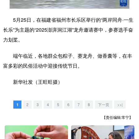
学术中国
乡村振兴
银龄
溯源中国
5月25日，在福建省福州市长乐区举行的“两岸同舟·一生
城市
旅游
能源
会展
长乐”为主题的“2025澎湃洞江湖”龙舟邀请赛中，参赛选手奋
彩票
娱乐
时尚
悦读
力划桨。
公益
一带一路
亚太网
上市公司
端午临近，各地群众包粽子、赛龙舟、做香囊等，在丰
文化产业
富多彩的民俗活动中迎接传统节日。
新华社发（王旺旺摄）
地方频道
北京
天津
河北
山西
1
2
3
4
5
6
7
8
下一页
>>|
辽宁
吉林
上海
江苏
【责任编辑:常宁】
浙江
安徽
福建
江西