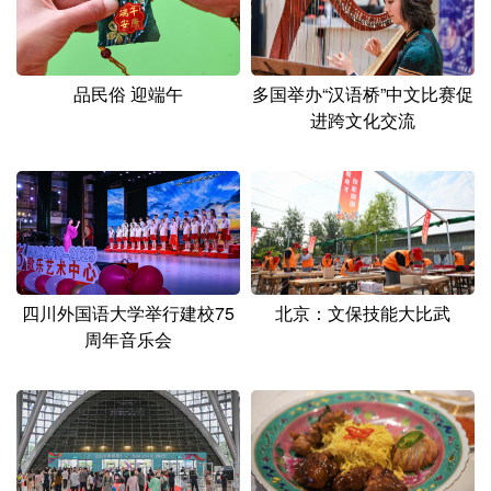
山东
河南
湖北
湖南
广东
广西
海南
重庆
品民俗 迎端午
多国举办“汉语桥”中文比赛促
四川
贵州
云南
西藏
进跨文化交流
陕西
甘肃
青海
宁夏
新疆
内蒙古
黑龙江
多语种频道
四川外国语大学举行建校75
北京：文保技能大比武
English
Español
Français
عربى
周年音乐会
Русский язык
日本語
한국어
Deutsch
Português