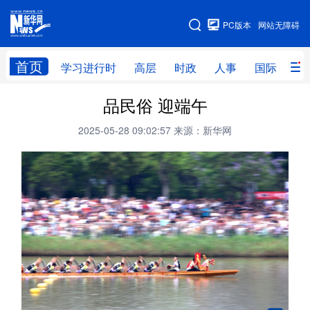
手机版
PC版本
网站无障碍
网站地图
首页
学习进行时
高层
时政
人事
国际
财
品民俗 迎端午
学习进行时
高层
时政
人事
2025-05-28 09:02:57
来源：新华网
国际
财经
网评
港澳
台湾
思客智库
全球连线
教育
科技
科创
量子
体育
文化
书画
健康
军事
访谈
视频
图片
政务
法律
中央文件
金融
汽车
食品
人居
信息化
数字经济