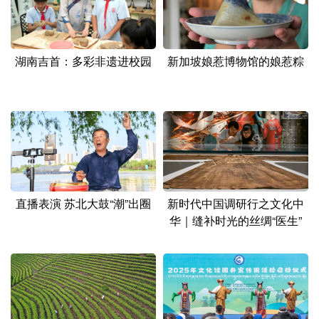
山东
河南
湖北
湖南
广东
广西
海南
重庆
湖南吉首：多彩非遗进校园
新加坡娘惹博物馆的娘惹粽
四川
贵州
云南
西藏
陕西
甘肃
青海
宁夏
新疆
内蒙古
黑龙江
多语种频道
直播表演 苏北大鼓“潮”出圈
新时代中国调研行之文化中
English
Español
Français
عربى
华｜缝补时光的丝绸“医生”
Русский язык
日本語
한국어
Deutsch
Português