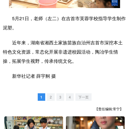
学术中国
乡村振兴
银龄
溯源中国
5月21日，老师（左二）在吉首市芙蓉学校指导学生制作
城市
旅游
能源
会展
泥塑。
彩票
娱乐
时尚
悦读
近年来，湖南省湘西土家族苗族自治州吉首市深挖本土
公益
一带一路
亚太网
上市公司
特色文化资源，常态化开展非遗进校园活动，陶冶学生情
文化产业
操，拓展学生视野，传承传统文化。
新华社记者 薛宇舸 摄
地方频道
北京
天津
河北
山西
1
2
3
4
下一页
辽宁
吉林
上海
江苏
【责任编辑:常宁】
浙江
安徽
福建
江西