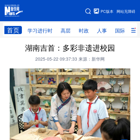
手机版
PC版本
网站无障碍
网站地图
首页
学习进行时
高层
时政
人事
国际
财
湖南吉首：多彩非遗进校园
学习进行时
高层
时政
人事
2025-05-22 09:37:33
来源：新华网
国际
财经
网评
港澳
台湾
思客智库
全球连线
教育
科技
科创
量子
体育
文化
书画
健康
军事
访谈
视频
图片
政务
法律
中央文件
金融
汽车
食品
人居
信息化
数字经济