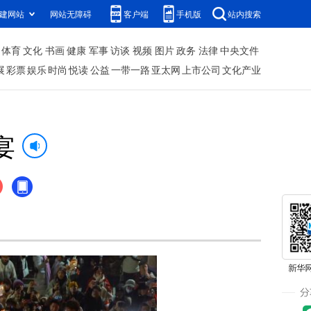
建网站
网站无障碍
客户端
手机版
站内搜索
体育
文化
书画
健康
军事
访谈
视频
图片
政务
法律
中央文件
展
彩票
娱乐
时尚
悦读
公益
一带一路
亚太网
上市公司
文化产业
宴