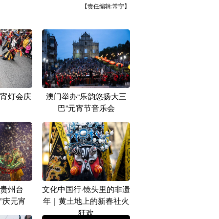
【责任编辑:常宁】
宵灯会庆
澳门举办“乐韵悠扬大三
巴”元宵节音乐会
贵州台
文化中国行·镜头里的非遗
”庆元宵
年｜黄土地上的新春社火
狂欢