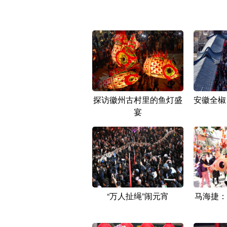
探访徽州古村里的鱼灯盛
安徽全椒
宴
“万人扯绳”闹元宵
马海捷：