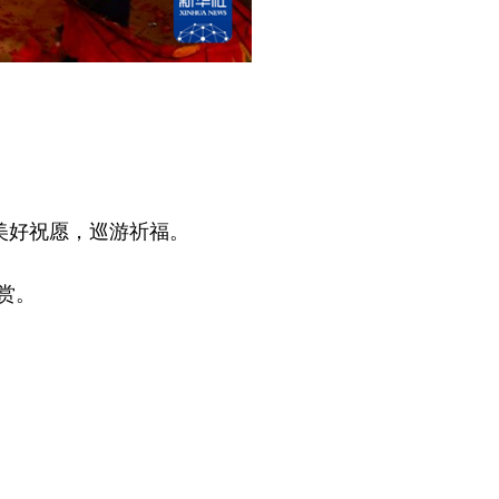
美好祝愿，巡游祈福。
赏。