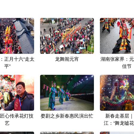
：正月十六“走太
龙舞闹元宵
湖南张家界：元
平”
佳节
匠心传承花灯技
婺剧之乡新春惠民演出忙
新春走基层｜
艺
江：“舞龙嘘花