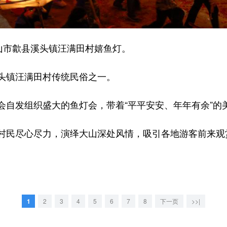
山市歙县溪头镇汪满田村嬉鱼灯。
镇汪满田村传统民俗之一。
发组织盛大的鱼灯会，带着“平平安安、年年有余”的
民尽心尽力，演绎大山深处风情，吸引各地游客前来观
1
2
3
4
5
6
7
8
下一页
>>|