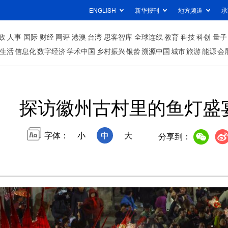
ENGLISH
新华报刊
地方频道
承
政
人事
国际
财经
网评
港澳
台湾
思客智库
全球连线
教育
科技
科创
量子
生活
信息化
数字经济
学术中国
乡村振兴
银龄
溯源中国
城市
旅游
能源
会
探访徽州古村里的鱼灯盛
字体：
小
中
大
分享到：