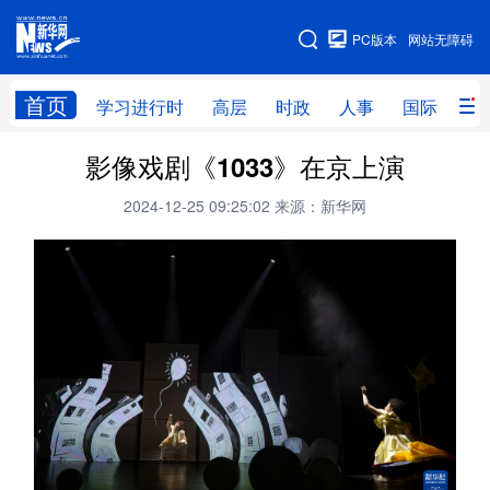
手机版
PC版本
网站无障碍
网站地图
首页
学习进行时
高层
时政
人事
国际
财
影像戏剧《1033》在京上演
学习进行时
高层
时政
人事
2024-12-25 09:25:02
来源：新华网
国际
财经
网评
港澳
台湾
思客智库
全球连线
教育
科技
科创
量子
体育
文化
书画
健康
军事
访谈
视频
图片
政务
法律
中央文件
金融
汽车
食品
人居
信息化
数字经济