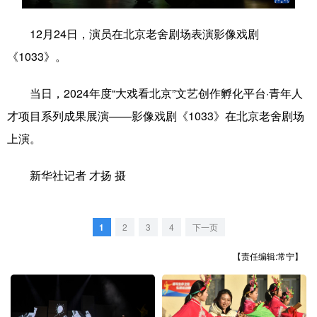
学术中国
乡村振兴
银龄
溯源中国
12月24日，演员在北京老舍剧场表演影像戏剧
《1033》。
城市
旅游
能源
会展
彩票
娱乐
时尚
悦读
当日，2024年度“大戏看北京”文艺创作孵化平台·青年人
才项目系列成果展演——影像戏剧《1033》在北京老舍剧场
公益
一带一路
亚太网
上市公司
上演。
文化产业
新华社记者 才扬 摄
地方频道
1
2
3
4
下一页
北京
天津
河北
山西
【责任编辑:常宁】
辽宁
吉林
上海
江苏
浙江
安徽
福建
江西