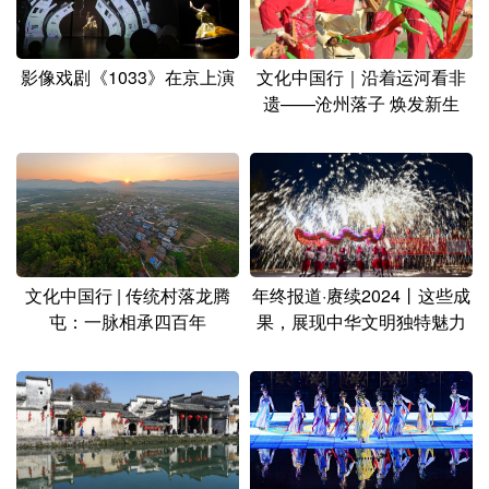
山东
河南
湖北
湖南
广东
广西
海南
重庆
影像戏剧《1033》在京上演
文化中国行｜沿着运河看非
四川
贵州
云南
西藏
遗——沧州落子 焕发新生
陕西
甘肃
青海
宁夏
新疆
内蒙古
黑龙江
多语种频道
文化中国行 | 传统村落龙腾
年终报道·赓续2024丨这些成
屯：一脉相承四百年
果，展现中华文明独特魅力
English
Español
Français
عربى
Русский язык
日本語
한국어
Deutsch
Português