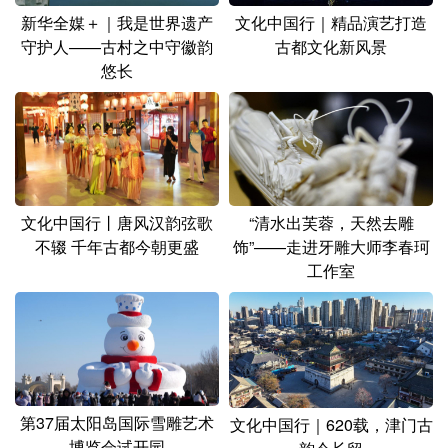
新华全媒＋｜我是世界遗产
文化中国行｜精品演艺打造
守护人——古村之中守徽韵
古都文化新风景
悠长
文化中国行丨唐风汉韵弦歌
“清水出芙蓉，天然去雕
不辍 千年古都今朝更盛
饰”——走进牙雕大师李春珂
工作室
第37届太阳岛国际雪雕艺术
文化中国行｜620载，津门古
博览会试开园