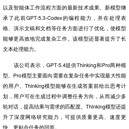
以及智能体工作流程方面的最新技术成果。新模型继
学术中国
乡村振兴
银龄
溯源中国
承了此前GPT-5.3-Codex的编程能力，并在处理表
城市
旅游
能源
会展
格、演示文稿和文档等任务方面进行了优化，使模型
彩票
娱乐
时尚
悦读
能够更高效地完成复杂工作。该模型还显著提升了长
公益
一带一路
亚太网
上市公司
文本处理能力。
文化产业
该公司表示，GPT-5.4提供Thinking和Pro两种模
型。Pro模型主要面向需要在复杂任务中实现最大性能
地方频道
的用户。Thinking模型能够在生成答案前给出思考计
北京
天津
河北
山西
划，用户可在生成过程中调整任务方向，从而减少多
轮对话，提高结果与需求的匹配度。Thinking模型还提
辽宁
吉林
上海
江苏
升了深度网络研究能力，可提供质量更高、速度更
浙江
安徽
福建
江西
快、更贴合任务的回答。