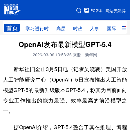
手机版
PC版本
网站无障碍
网站地图
首页
学习进行时
高层
时政
人事
国际
财
OpenAI发布最新模型GPT-5.4
学习进行时
高层
时政
人事
2026-03-06 13:53:36
来源：新华网
国际
财经
网评
港澳
新华社旧金山3月5日电（记者吴晓凌）美国开放
台湾
思客智库
全球连线
教育
人工智能研究中心（OpenAI）5日宣布推出人工智能
科技
科创
量子
体育
模型GPT-5的最新升级版本GPT-5.4，称其为目前面向
文化
书画
健康
军事
专业工作推出的能力最强、效率最高的前沿模型之
访谈
视频
图片
政务
一。
法律
中央文件
金融
汽车
据OpenAI介绍，GPT-5.4整合了其在推理、编程
食品
人居
信息化
数字经济