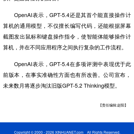
山东
河南
湖北
湖南
OpenAI表示，GPT-5.4还是其首个能直接操作计
广东
广西
海南
重庆
算机的通用模型，不仅擅长编写代码，还能根据屏幕
四川
贵州
云南
西藏
截图发出鼠标和键盘操作指令，使智能体能够操作计
陕西
甘肃
青海
宁夏
算机，并在不同应用程序之间执行复杂的工作流程。
新疆
内蒙古
黑龙江
OpenAI表示，GPT-5.4在多项评测中表现优于此
前版本，在事实准确性方面也有所改善。公司宣布，
多语种频道
未来数月将逐步淘汰旧版GPT-5.2 Thinking模型。
English
Español
Français
عربى
Русский язык
日本語
한국어
【责任编辑:赵阳】
Deutsch
Português
Copyright © 2000 - 2026 XINHUANET.com All Rights Reserved.