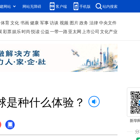
建网站
网站无障碍
客户端
手机版
站内搜索
体育
文化
书画
健康
军事
访谈
视频
图片
政务
法律
中央文件
展
彩票
娱乐
时尚
悦读
公益
一带一路
亚太网
上市公司
文化产业
球是种什么体验？