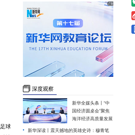
深度观察
新华全媒头条丨
“中
国经济圆桌会”聚焦
海洋经济高质量发展
，足球
新华深读丨震天撼地的英雄史诗：穆青笔