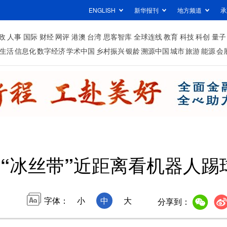
ENGLISH
新华报刊
地方频道
承
政
人事
国际
财经
网评
港澳
台湾
思客智库
全球连线
教育
科技
科创
量子
生活
信息化
数字经济
学术中国
乡村振兴
银龄
溯源中国
城市
旅游
能源
会
“冰丝带”近距离看机器人踢
字体：
小
中
大
分享到：