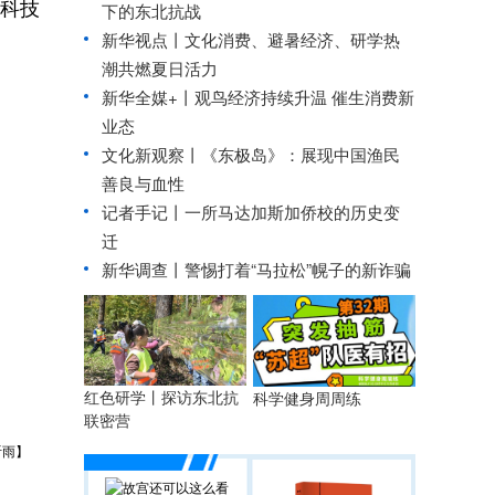
端科技
下的东北抗战
新华视点丨
文化消费、避暑经济、研学热
潮共燃夏日活力
新华全媒+丨
观鸟经济持续升温 催生消费新
业态
文化新观察丨
《东极岛》：展现中国渔民
善良与血性
记者手记丨一所马达加斯加侨校的历史变
迁
新华调查丨
警惕打着“马拉松”幌子的新诈骗
红色研学丨探访东北抗
科学健身周周练
联密营
听雨】