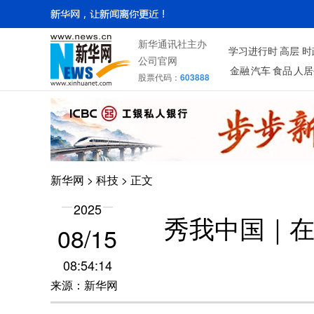
新华通讯社主办
学习进行时
高层
时
公司官网
金融
汽车
食品
人居
股票代码：
603888
新华网
>
科技
> 正文
2025
秀我中国｜在
08/15
08:54:14
来源：新华网