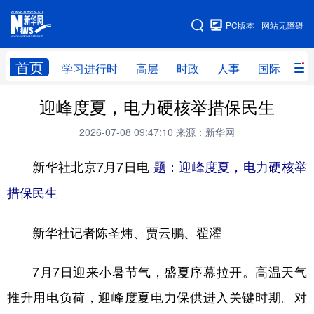
手机版
PC版本
网站无障碍
网站地图
首页
学习进行时
高层
时政
人事
国际
财
迎峰度夏，电力硬核举措保民生
学习进行时
高层
时政
人事
2026-07-08 09:47:10
来源：新华网
国际
财经
网评
港澳
新华社北京7月7日电
台湾
思客智库
题：迎峰度夏，电力硬核举
全球连线
教育
措保民生
科技
科创
量子
体育
文化
书画
健康
军事
新华社记者陈圣炜、贾云鹏、翟濯
访谈
视频
图片
政务
7月7日迎来小暑节气，盛夏序幕拉开。高温天气
法律
中央文件
金融
汽车
推升用电负荷，迎峰度夏电力保供进入关键时期。对
食品
人居
信息化
数字经济