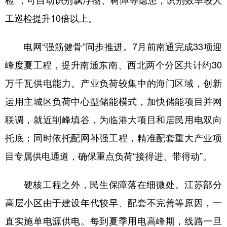
山东
河南
湖北
湖南
工巡检提升10倍以上。
广东
广西
海南
重庆
电网“强筋健骨”同步推进。7月前南通完成33项迎
四川
贵州
云南
西藏
峰度夏工程，提升南通东南、西北两个分区共计约30
陕西
甘肃
青海
宁夏
万千瓦供电能力。产业负荷较集中的海门区域，创新
新疆
内蒙古
黑龙江
运用主城区负荷中心型储能模式，加快储能项目并网
联调，就近削峰填谷，为临港大项目和居民用电双向
多语种频道
托底；同时依托配网补强工程，精准配套重大产业项
English
Español
Français
عربى
目专属供电通道，确保重点负荷“接得进、带得动”。
Русский язык
日本語
한국어
硬核工程之外，民生保障落在细微处。江苏部分
Deutsch
Português
高层小区由于建设年代较早、配套不完善等原因，一
直实施单电源供电。每到夏季用电高峰期，线路一旦