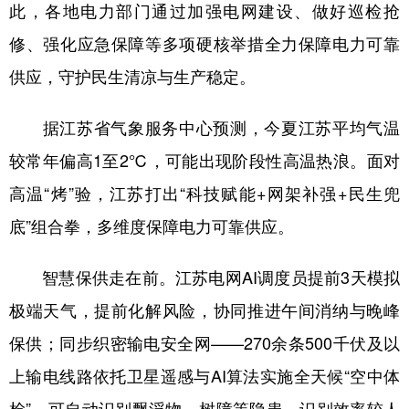
此，各地电力部门通过加强电网建设、做好巡检抢
学术中国
乡村振兴
银龄
溯源中国
修、强化应急保障等多项硬核举措全力保障电力可靠
供应，守护民生清凉与生产稳定。
城市
旅游
能源
会展
彩票
娱乐
时尚
悦读
据江苏省气象服务中心预测，今夏江苏平均气温
公益
一带一路
亚太网
上市公司
较常年偏高1至2℃，可能出现阶段性高温热浪。面对
文化产业
高温“烤”验，江苏打出“科技赋能+网架补强+民生兜
底”组合拳，多维度保障电力可靠供应。
地方频道
智慧保供走在前。江苏电网AI调度员提前3天模拟
北京
天津
河北
山西
极端天气，提前化解风险，协同推进午间消纳与晚峰
辽宁
吉林
上海
江苏
保供；同步织密输电安全网——270余条500千伏及以
上输电线路依托卫星遥感与AI算法实施全天候“空中体
浙江
安徽
福建
江西
检”，可自动识别飘浮物、树障等隐患，识别效率较人