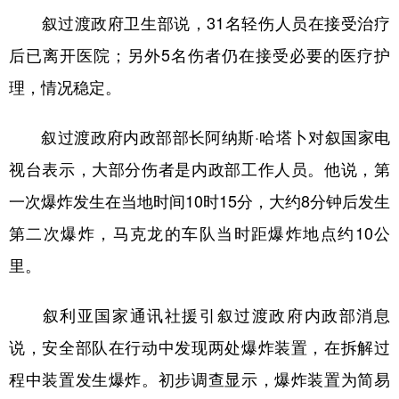
叙过渡政府卫生部说，31名轻伤人员在接受治疗
学术中国
乡村振兴
银龄
溯源中国
后已离开医院；另外5名伤者仍在接受必要的医疗护
城市
旅游
能源
会展
理，情况稳定。
彩票
娱乐
时尚
悦读
叙过渡政府内政部部长阿纳斯·哈塔卜对叙国家电
公益
一带一路
亚太网
上市公司
视台表示，大部分伤者是内政部工作人员。他说，第
文化产业
一次爆炸发生在当地时间10时15分，大约8分钟后发生
第二次爆炸，马克龙的车队当时距爆炸地点约10公
地方频道
里。
北京
天津
河北
山西
叙利亚国家通讯社援引叙过渡政府内政部消息
辽宁
吉林
上海
江苏
说，安全部队在行动中发现两处爆炸装置，在拆解过
浙江
安徽
福建
江西
程中装置发生爆炸。初步调查显示，爆炸装置为简易