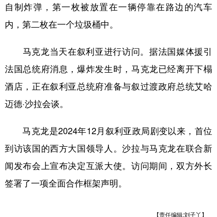
山东
河南
湖北
湖南
自制炸弹，第一枚被放置在一辆停靠在路边的汽车
内，第二枚在一个垃圾桶中。
广东
广西
海南
重庆
四川
贵州
云南
西藏
马克龙当天在叙利亚进行访问。据法国媒体援引
陕西
甘肃
青海
宁夏
法国总统府消息，爆炸发生时，马克龙已经离开下榻
酒店，正在叙利亚总统府准备与叙过渡政府总统艾哈
新疆
内蒙古
黑龙江
迈德·沙拉会谈。
多语种频道
马克龙是2024年12月叙利亚政局剧变以来，首位
English
Español
Français
عربى
到访该国的西方大国领导人。沙拉与马克龙在联合新
Русский язык
日本語
한국어
闻发布会上宣布决定互派大使。访问期间，双方外长
签署了一项全面合作框架声明。
Deutsch
Português
【责任编辑:刘子丫】