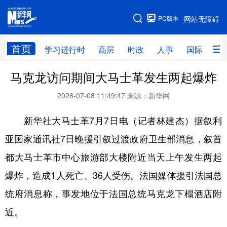
手机版
PC版本
网站无障碍
网站地图
首页
学习进行时
高层
时政
人事
国际
财
马克龙访问期间大马士革发生两起爆炸
学习进行时
高层
时政
人事
2026-07-08 11:49:47
来源：新华网
国际
财经
网评
港澳
新华社大马士革7月7日电（记者林建杰）据叙利
台湾
思客智库
全球连线
教育
亚国家通讯社7日晚援引叙过渡政府卫生部消息，叙首
科技
科创
量子
体育
都大马士革市中心旅游部大楼附近当天上午发生两起
文化
书画
健康
军事
爆炸，造成1人死亡、36人受伤。法国媒体援引法国总
访谈
视频
图片
政务
统府消息称，事发地位于法国总统马克龙下榻酒店附
法律
中央文件
金融
汽车
近。
食品
人居
信息化
数字经济