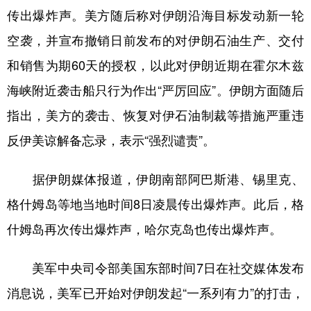
传出爆炸声。美方随后称对伊朗沿海目标发动新一轮
学术中国
乡村振兴
银龄
溯源中国
空袭，并宣布撤销日前发布的对伊朗石油生产、交付
城市
旅游
能源
会展
和销售为期60天的授权，以此对伊朗近期在霍尔木兹
彩票
娱乐
时尚
悦读
海峡附近袭击船只行为作出“严厉回应”。伊朗方面随后
指出，美方的袭击、恢复对伊石油制裁等措施严重违
公益
一带一路
亚太网
上市公司
反伊美谅解备忘录，表示“强烈谴责”。
文化产业
据伊朗媒体报道，伊朗南部阿巴斯港、锡里克、
地方频道
格什姆岛等地当地时间8日凌晨传出爆炸声。此后，格
什姆岛再次传出爆炸声，哈尔克岛也传出爆炸声。
北京
天津
河北
山西
辽宁
吉林
上海
江苏
美军中央司令部美国东部时间7日在社交媒体发布
浙江
安徽
福建
江西
消息说，美军已开始对伊朗发起“一系列有力”的打击，