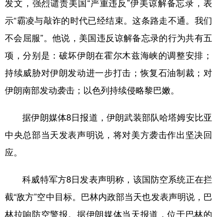
发文，强烈谴责美国“严重违反”伊美谅解备忘录，表
示“霸凌与敲诈的时代已经结束。这条路走不通。我们
不会屈服”。他说，美国违反谅解备忘录的行为共有五
项，分别是：破坏伊朗在霍尔木兹海峡的调整安排；
持续威胁对伊朗发动进一步打击；恢复石油制裁；对
伊朗南部发动袭击；以色列持续侵略黎巴嫩。
据伊朗媒体8日报道，伊朗武装部队哈塔姆安比亚
中央总部当天发表声明说，将对美方袭击作出坚决回
应。
科威特军方8日发表声明称，该国防空系统正在拦
截“敌方”空中目标。巴林内政部当天也发表声明说，巴
林拉响防空警报。据伊朗媒体当天报道，位于巴林的