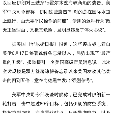
以回应伊朗对三艘穿行霍尔木兹海峡商船的袭击。美
山东
河南
湖北
湖南
军中央司令部称，伊朗这些袭击“针对的是在国际水道
广东
广西
海南
重庆
上航行、由无辜平民操作的商船”，伊朗的这种行为“既
四川
贵州
云南
西藏
无正当理由，又极其危险，且明显违反了停火协议”。
陕西
甘肃
青海
宁夏
据美国《华尔街日报》报道，这些袭击标志着自
新疆
内蒙古
黑龙江
美伊6月17日签署谅解备忘录以来，局势出现了“最严
重的升级”。报道援引一名美国高级官员消息说，此次
多语种频道
空袭规模是双方签署谅解备忘录以来美国发动其他袭
English
Español
Français
عربى
击的四到五倍，意在向德黑兰发出“强烈信号”。
Русский язык
日本語
한국어
美军中央司令部晚些时候称，已完成对伊朗新一
Deutsch
Português
轮打击，击中超过80个目标，包括伊朗的防空系统、
指挥控制网络、海岸雷达站点、反舰导弹能力，以及