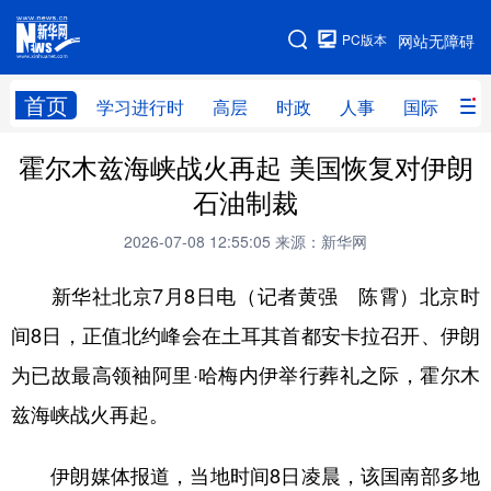
手机版
PC版本
网站无障碍
网站地图
首页
学习进行时
高层
时政
人事
国际
财
霍尔木兹海峡战火再起 美国恢复对伊朗
学习进行时
高层
时政
人事
石油制裁
国际
财经
网评
港澳
2026-07-08 12:55:05
来源：新华网
台湾
思客智库
全球连线
教育
新华社北京7月8日电（记者黄强 陈霄）北京时
科技
科创
量子
体育
间8日，正值北约峰会在土耳其首都安卡拉召开、伊朗
文化
书画
健康
军事
为已故最高领袖阿里·哈梅内伊举行葬礼之际，霍尔木
访谈
视频
图片
政务
兹海峡战火再起。
法律
中央文件
金融
汽车
伊朗媒体报道，当地时间8日凌晨，该国南部多地
食品
人居
信息化
数字经济