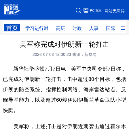
手机版
PC版本
网站无障碍
网站地图
首页
学习进行时
高层
时政
人事
国际
财
美军称完成对伊朗新一轮打击
学习进行时
高层
时政
人事
2026-07-08 12:30:23
来源：新华网
国际
财经
网评
港澳
新华社华盛顿7月7日电 美军中央司令部7日称，
台湾
思客智库
全球连线
教育
已完成对伊朗新一轮打击，击中超过80个目标，包括
科技
科创
量子
体育
伊朗的防空系统、指挥控制网络、海岸雷达站点、反
文化
书画
健康
军事
舰导弹能力，以及超过60艘伊朗伊斯兰革命卫队小型
访谈
视频
图片
政务
快艇。
法律
中央文件
金融
汽车
美军称，上述打击是对伊朗近期袭击通过霍尔木
食品
人居
信息化
数字经济