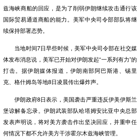
兹海峡商船的回应，是为了削弱伊朗继续攻击通行该
学术中国
乡村振兴
银龄
溯源中国
国际贸易通道商船的能力。美军中央司令部部队将继
城市
旅游
能源
会展
续保持部署态势。
彩票
娱乐
时尚
悦读
当地时间7日早些时候，美军中央司令部在社交媒
公益
一带一路
亚太网
上市公司
体发布消息说，美军已开始对伊朗发起“一系列有力”的
文化产业
打击。据伊朗媒体报道，伊朗南部阿巴斯港、锡里
克、格什姆岛等地8日凌晨传出爆炸声。
地方频道
伊朗政府8日表示，美国袭击严重违反伊美伊斯兰
北京
天津
河北
山西
堡谅解备忘录。伊朗武装部队哈塔姆安比亚中央总部
辽宁
吉林
上海
江苏
发表声明说，将对美方袭击作出坚决回应，并重申任
浙江
安徽
福建
江西
何情况下都不允许美方干涉霍尔木兹海峡管理。