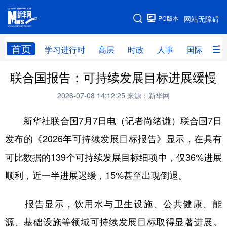
手机版
PC版本
网站无障碍
网站地图
首页
学习进行时
高层
时政
人事
国际
财
联合国报告：可持续发展目标进展缓慢
学习进行时
高层
时政
人事
2026-07-08 14:12:25
来源：新华网
国际
财经
网评
港澳
新华社联合国7月7日电（记者尚绪谦）联合国7日
台湾
思客智库
全球连线
教育
发布的《2026年可持续发展目标报告》显示，在具有
科技
科创
量子
体育
可比数据的139个可持续发展目标细项中，仅36%进展
文化
书画
健康
军事
顺利，近一半进展迟缓，15%甚至出现倒退。
访谈
视频
图片
政务
报告显示，饮用水与卫生设施、公共健康、能
法律
中央文件
金融
汽车
源、基础设施等领域可持续发展目标取得显著进展。
食品
人居
信息化
数字经济