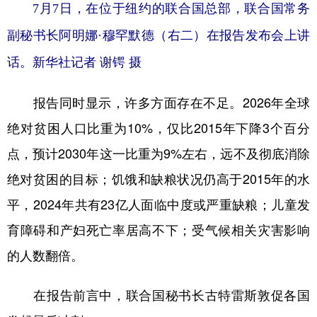
山东
河南
湖北
湖南
7月7日，在位于纽约的联合国总部，联合国常务
广东
广西
海南
重庆
副秘书长阿明娜·穆罕默德（右二）在报告发布会上讲
话。
新华社记者 谢锷 摄
四川
贵州
云南
西藏
陕西
甘肃
青海
宁夏
报告同时显示，许多方面存在不足。2026年全球
新疆
内蒙古
黑龙江
绝对贫困人口比重为10%，仅比2015年下降3个百分
点，预计2030年这一比重为9%左右，远不及彻底消除
多语种频道
绝对贫困的目标；饥饿和缺粮状况仍高于2015年的水
平，2024年共有23亿人面临中度或严重缺粮；儿童发
English
Español
Français
عربى
育障碍和产妇死亡率居高不下；受气候相关灾害影响
Русский язык
日本語
한국어
的人数翻倍。
Deutsch
Português
在报告前言中，联合国秘书长古特雷斯敦促各国