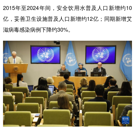
2015年至2024年间，安全饮用水普及人口新增约10
学术中国
乡村振兴
银龄
溯源中国
亿，妥善卫生设施普及人口新增约12亿；同期新增艾
城市
旅游
能源
会展
滋病毒感染病例下降约30%。
彩票
娱乐
时尚
悦读
公益
一带一路
亚太网
上市公司
文化产业
地方频道
北京
天津
河北
山西
辽宁
吉林
上海
江苏
浙江
安徽
福建
江西