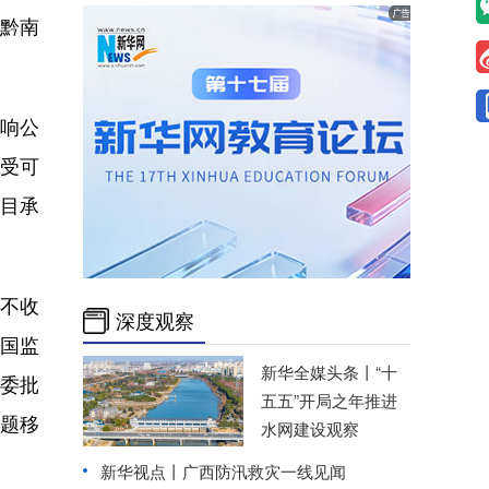
黔南
响公
受可
目承
不收
深度观察
国监
新华全媒头条丨
“十
委批
五五”开局之年推进
题移
水网建设观察
新华视点丨
广西防汛救灾一线见闻