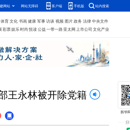
建网站
网站无障碍
客户端
手机版
站内搜索
体育
文化
书画
健康
军事
访谈
视频
图片
政务
法律
中央文件
展
彩票
娱乐
时尚
悦读
公益
一带一路
亚太网
上市公司
文化产业
部王永林被开除党籍