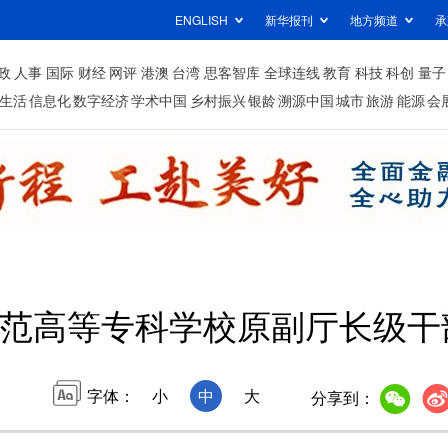
ENGLISH
新华报刊
地方频道
承
政
人事
国际
财经
网评
港澳
台湾
思客智库
全球连线
教育
科技
科创
量子
生活
信息化
数字经济
学术中国
乡村振兴
银龄
溯源中国
城市
旅游
能源
会
范高等专科学校原副厅长级干
字体：
小
中
大
分享到：