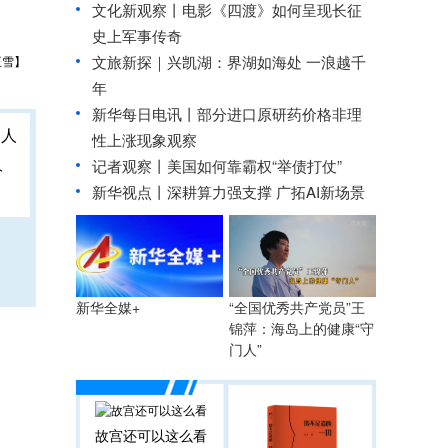
文化新观察丨
电影《四渡》如何呈现长征
史上军事传奇
文旅新探｜兴凯湖：界湖如海处 一浪越千
王雪】
年
新华每日电讯丨
部分进口原研药价格非理
性上涨现象观察
人
记者观察丨美国如何靠霸权“举债打仗”
新华视点丨
深耕算力强支撑 广拓AI新场景
“全国优秀共产党员”王
新华全媒+
锦萍：海岛上的健康“守
门人”
故宫还可以这么看