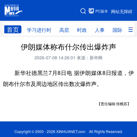
手机版
PC版本
网站无障碍
网站地图
首页
学习进行时
高层
时政
人事
国际
财
伊朗媒体称布什尔传出爆炸声
学习进行时
高层
时政
人事
2026-07-08 14:26:01
来源：新华网
国际
财经
网评
港澳
新华社德黑兰7月8日电 据伊朗媒体8日报道，伊
台湾
思客智库
全球连线
教育
朗布什尔市及周边地区传出数次爆炸声。
科技
科创
量子
体育
文化
书画
健康
军事
【责任编辑:张樵苏】
访谈
视频
图片
政务
法律
中央文件
金融
汽车
Copyright © 2000 - 2026 XINHUANET.com All Rights Reserved.
食品
人居
信息化
数字经济