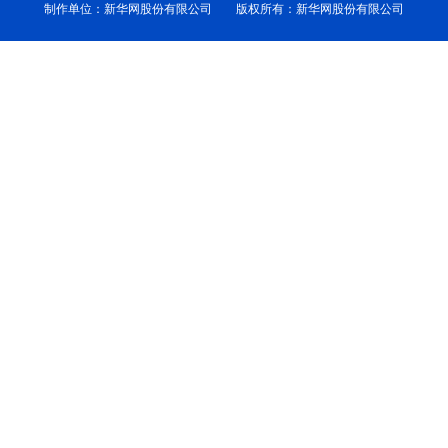
制作单位：新华网股份有限公司 版权所有：新华网股份有限公司
学术中国
乡村振兴
银龄
溯源中国
城市
旅游
能源
会展
彩票
娱乐
时尚
悦读
公益
一带一路
亚太网
上市公司
文化产业
地方频道
北京
天津
河北
山西
辽宁
吉林
上海
江苏
浙江
安徽
福建
江西