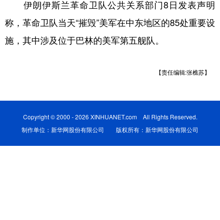
伊朗伊斯兰革命卫队公共关系部门8日发表声明
学术中国
乡村振兴
银龄
溯源中国
称，革命卫队当天“摧毁”美军在中东地区的85处重要设
施，其中涉及位于巴林的美军第五舰队。
城市
旅游
能源
会展
彩票
娱乐
时尚
悦读
【责任编辑:张樵苏】
公益
一带一路
亚太网
上市公司
文化产业
Copyright © 2000 - 2026 XINHUANET.com All Rights Reserved.
制作单位：新华网股份有限公司 版权所有：新华网股份有限公司
地方频道
北京
天津
河北
山西
辽宁
吉林
上海
江苏
浙江
安徽
福建
江西