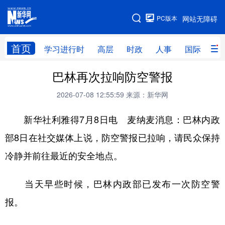
手机版
PC版本
网站无障碍
网站地图
首页
学习进行时
高层
时政
人事
国际
财
巴林再次拉响防空警报
学习进行时
高层
时政
人事
2026-07-08 12:55:59
来源：新华网
国际
财经
网评
港澳
新华社利雅得7月8日电 麦纳麦消息：巴林内政
台湾
思客智库
全球连线
教育
部8日在社交媒体上说，防空警报已拉响，请民众保持
科技
科创
量子
体育
冷静并前往最近的安全地点。
文化
书画
健康
军事
访谈
视频
图片
政务
当天早些时候，巴林内政部已发布一次防空警
报。
法律
中央文件
金融
汽车
食品
人居
信息化
数字经济