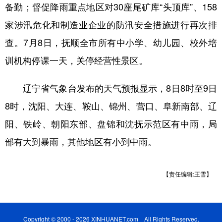
山东
河南
湖北
湖南
备勤；督促降雨重点地区对30座尾矿库“头顶库”、158
家涉汛危化和制造业企业的防汛安全措施进行再次排
广东
广西
海南
重庆
查。7月8日，抚顺全市所有中小学、幼儿园、校外培
四川
贵州
云南
西藏
训机构停课一天，关停经营性景区。
陕西
甘肃
青海
宁夏
辽宁省气象台发布的天气预报显示，8日8时至9日
新疆
内蒙古
黑龙江
8时，沈阳、大连、鞍山、锦州、营口、阜新南部、辽
阳、铁岭、朝阳东部、盘锦和沈抚示范区有中雨，局
多语种频道
部有大到暴雨，其他地区有小到中雨。
English
Español
Français
عربى
Русский язык
日本語
한국어
【责任编辑:王雪】
Deutsch
Português
Copyright © 2000 - 2026 XINHUANET.com All Rights Reserved.