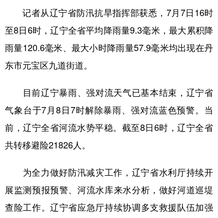
记者从辽宁省防汛抗旱指挥部获悉，7月7日16时
学术中国
乡村振兴
银龄
溯源中国
至8日6时，辽宁全省平均降雨量9.3毫米，最大累积降
城市
旅游
能源
会展
雨量120.6毫米、最大小时降雨量57.9毫米均出现在丹
彩票
娱乐
时尚
悦读
东市元宝区九道街道。
公益
一带一路
亚太网
上市公司
目前辽宁暴雨、强对流天气已基本结束，辽宁省
文化产业
气象台于7月8日7时解除暴雨、强对流蓝色预警。当
前，辽宁全省河流水势平稳。截至8日6时，辽宁全省
地方频道
共转移避险21826人。
北京
天津
河北
山西
为全力做好防汛减灾工作，辽宁省水利厅持续开
辽宁
吉林
上海
江苏
展监测预报预警、河流水库来水分析，做好河道巡堤
浙江
安徽
福建
江西
查险工作。辽宁省应急厅持续协调多支救援队伍加强