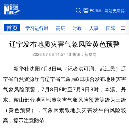
手机版
PC版本
网站无障碍
网站地图
首页
学习进行时
高层
时政
人事
国际
财
辽宁发布地质灾害气象风险黄色预警
学习进行时
高层
时政
人事
2026-07-08 14:57:43
来源：新华网
国际
财经
网评
港澳
新华社沈阳7月8日电（记者洪可润、武江民）辽
台湾
思客智库
全球连线
教育
宁省自然资源厅与辽宁省气象局8日联合发布地质灾害
科技
科创
量子
体育
气象风险预警，7月8日8时至7月9日8时，本溪、丹
文化
书画
健康
军事
东、鞍山部分地区地质灾害气象风险预警等级为三级
访谈
视频
图片
政务
（黄色预警），气象因素致地质灾害发生的风险较
法律
中央文件
金融
汽车
高，提示注意防范。
食品
人居
信息化
数字经济