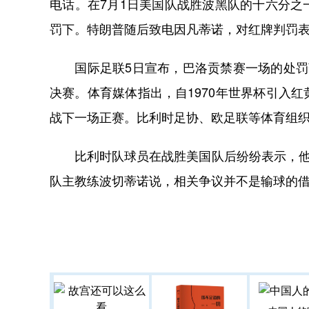
电话。在7月1日美国队战胜波黑队的十六分
罚下。特朗普随后致电因凡蒂诺，对红牌判罚
国际足联5日宣布，巴洛贡禁赛一场的处罚暂
决赛。体育媒体指出，自1970年世界杯引入
战下一场正赛。比利时足协、欧足联等体育组
比利时队球员在战胜美国队后纷纷表示，他们
队主教练波切蒂诺说，相关争议并不是输球的