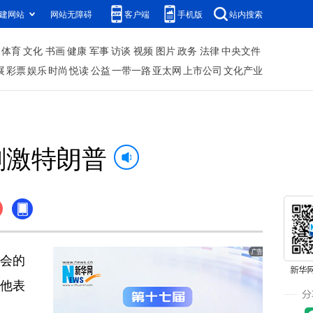
建网站
网站无障碍
客户端
手机版
站内搜索
体育
文化
书画
健康
军事
访谈
视频
图片
政务
法律
中央文件
展
彩票
娱乐
时尚
悦读
公益
一带一路
亚太网
上市公司
文化产业
刺激特朗普
峰会的
他表