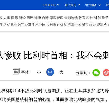
ENGLISH
新华报刊
地方频道
承
政
人事
国际
财经
网评
港澳
台湾
思客智库
全球连线
教育
科技
科创
量子
生活
信息化
数字经济
学术中国
乡村振兴
银龄
溯源中国
城市
旅游
能源
会
队惨败 比利时首相：我不会
字体：
小
中
大
分享到：
界杯以1:4不敌比利时队遭淘汰。正在土耳其参加北约
影响美国总统特朗普的心情，继而影响北约峰会的气氛，