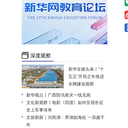
深度观察
新华全媒头条丨
“十
五五”开局之年推进
水网建设观察
新华视点丨
广西防汛救灾一线见闻
文化新观察丨
电影《四渡》如何呈现长征
史上军事传奇
文旅新探｜兴凯湖：界湖如海处 一浪越千
年