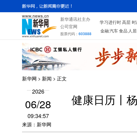
新华通讯社主办
学习进行时
高层
时
公司官网
金融
汽车
食品
人居
股票代码：
603888
新华网
>
新闻
> 正文
2026
健康日历丨
06/28
09:34:57
来源：新华网