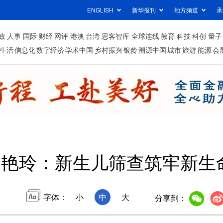
ENGLISH
新华报刊
地方频道
承
政
人事
国际
财经
网评
港澳
台湾
思客智库
全球连线
教育
科技
科创
量子
生活
信息化
数字经济
学术中国
乡村振兴
银龄
溯源中国
城市
旅游
能源
会
杨艳玲：新生儿筛查筑牢新生
字体：
小
中
大
分享到：