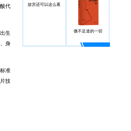
故宫还可以这么看
肪酸代
微不足道的一切
出生
、身
在标准
纸片技
。