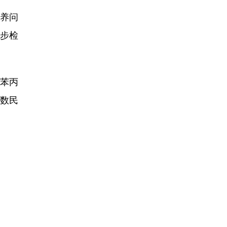
养问
步检
苯丙
少数民