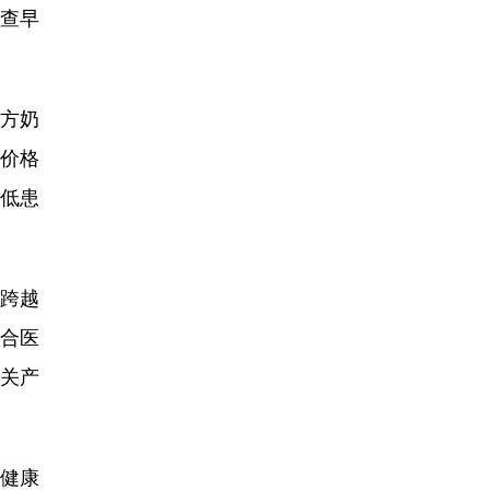
查早
方奶
价格
低患
的跨越
合医
关产
健康