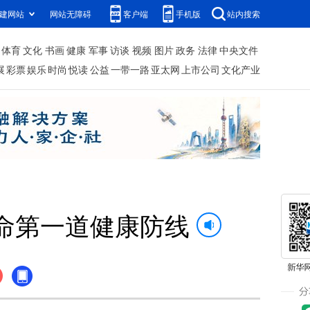
建网站
网站无障碍
客户端
手机版
站内搜索
体育
文化
书画
健康
军事
访谈
视频
图片
政务
法律
中央文件
展
彩票
娱乐
时尚
悦读
公益
一带一路
亚太网
上市公司
文化产业
命第一道健康防线