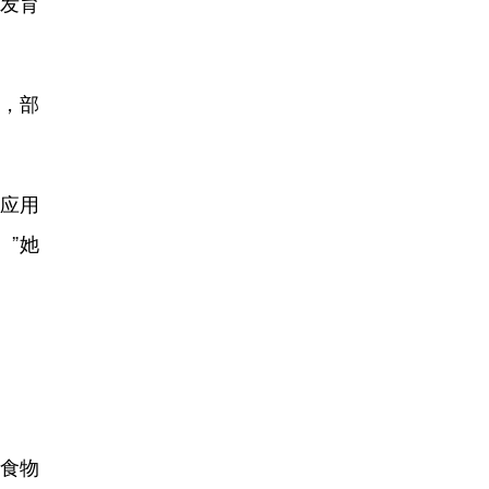
发育
，部
有应用
”她
。
对食物