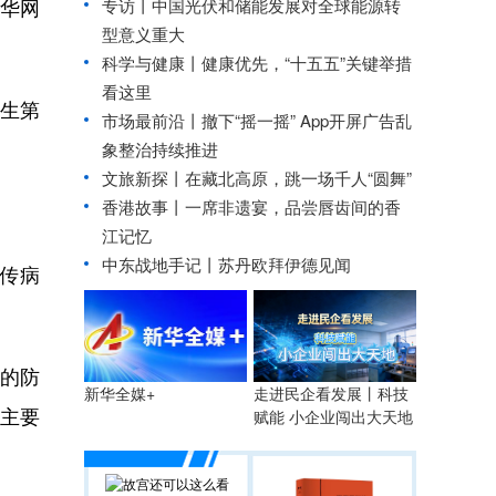
新华网
专访丨中国光伏和储能发展对全球能源转
型意义重大
科学与健康丨健康优先，“十五五”关键举措
看这里
人生第
市场最前沿丨撤下“摇一摇” App开屏广告乱
象整治持续推进
文旅新探丨在藏北高原，跳一场千人“圆舞”
香港故事丨一席非遗宴，品尝唇齿间的香
江记忆
中东战地手记丨苏丹欧拜伊德见闻
传病
康的防
走进民企看发展丨科技
新华全媒+
的主要
赋能 小企业闯出大天地