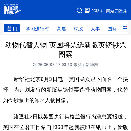
手机版
PC版本
网站无障碍
网站地图
首页
学习进行时
高层
时政
人事
国际
财
动物代替人物 英国将票选新版英镑钞票
学习进行时
高层
时政
人事
图案
国际
财经
网评
港澳
2026-06-03 17:03:10
来源：新华网
台湾
思客智库
全球连线
教育
新华社北京6月3日电 英国民众眼下面临一个抉
科技
科创
量子
体育
择：为计划发行的新版英镑钞票选择动物图案，代替
文化
书画
健康
军事
如今钞票上的知名人物肖像。
访谈
视频
图片
政务
路透社2日以英国央行英格兰银行为消息源报道，
法律
中央文件
金融
汽车
英国在位君主肖像自1960年起就被印在纸币上，新版
食品
人居
信息化
数字经济