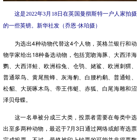
山东
河南
湖北
湖南
这是2022年3月18日在英国曼彻斯特一户人家拍摄
广东
广西
海南
重庆
的一些英镑。新华社发（乔恩·休珀摄）
四川
贵州
云南
西藏
陕西
甘肃
青海
宁夏
为选出4种动物代替这4个人物，英格兰银行和动
物学家给出18种备选动物，包括宽吻海豚、大西洋海
新疆
内蒙古
黑龙江
鹦、大西洋鲑、欧洲棕兔、仓鸮、姥鲨、欧洲刺猬、
普通翠鸟、黄尾熊蜂、灰海豹、白腰杓鹬、普通蛙、
多语种频道
松貂、大斑啄木鸟、帝王伟蜓、赤狐、白尾海雕和沼
English
Español
Français
عربى
泽贝母蝶。
Русский язык
日本語
한국어
这一名单被分成三大类，投票者需要在每类中选
Deutsch
Português
出至多两种动物，最迟于7月3日通过网络或邮寄选票
完成投票。不过，最终被印上钞票的可能并非得票数