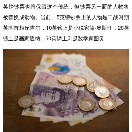
英镑钞票也将保留这个传统，但钞票另一面的人物将
学术中国
乡村振兴
银龄
溯源中国
被替换成动物。当前，5英镑钞票上的人物是二战时期
城市
旅游
能源
会展
英国首相丘吉尔，10英镑上是小说家简·奥斯汀，20英
彩票
娱乐
时尚
悦读
镑上是画家透纳，50英镑上则是数学家图灵。
公益
一带一路
亚太网
上市公司
文化产业
地方频道
北京
天津
河北
山西
辽宁
吉林
上海
江苏
浙江
安徽
福建
江西