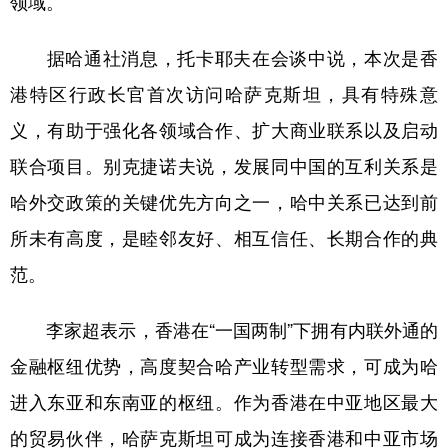
领域。
学术中国
乡村振兴
银龄
溯源中国
据哈通社消息，托卡耶夫在会谈中说，本次是香
城市
旅游
能源
会展
港特区行政长官首次访问哈萨克斯坦，具有特殊意
彩票
娱乐
时尚
悦读
义，有助于强化各领域合作、扩大商业联系以及启动
联合项目。别克捷诺夫说，发展同中国的互利关系是
公益
一带一路
亚太网
上市公司
哈外交政策的关键优先方向之一，哈中关系已达到前
文化产业
所未有高度，是睦邻友好、相互信任、长期合作的典
范。
地方频道
李家超表示，香港在“一国两制”下拥有内联外通的
北京
天津
河北
山西
金融枢纽优势，高度契合哈产业转型需求，可成为哈
辽宁
吉林
上海
江苏
进入东亚和东南亚的枢纽。作为香港在中亚地区最大
浙江
安徽
福建
江西
的贸易伙伴，哈萨克斯坦可成为连接香港和中亚市场