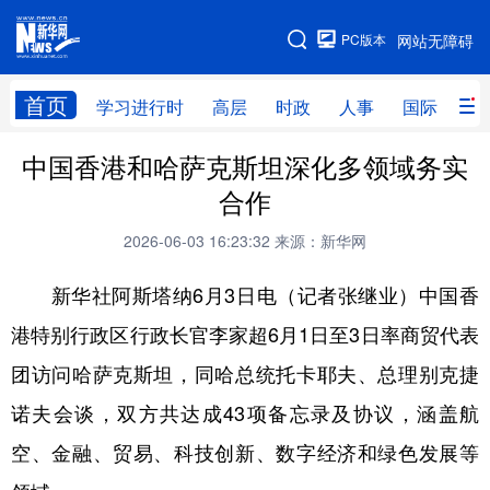
手机版
PC版本
网站无障碍
网站地图
首页
学习进行时
高层
时政
人事
国际
财
中国香港和哈萨克斯坦深化多领域务实
学习进行时
高层
时政
人事
合作
国际
财经
网评
港澳
2026-06-03 16:23:32
来源：新华网
台湾
思客智库
全球连线
教育
新华社阿斯塔纳6月3日电（记者张继业）中国香
科技
科创
量子
体育
港特别行政区行政长官李家超6月1日至3日率商贸代表
文化
书画
健康
军事
团访问哈萨克斯坦，同哈总统托卡耶夫、总理别克捷
访谈
视频
图片
政务
诺夫会谈，双方共达成43项备忘录及协议，涵盖航
法律
中央文件
金融
汽车
空、金融、贸易、科技创新、数字经济和绿色发展等
食品
人居
信息化
数字经济