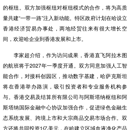
山东
河南
湖北
湖南
的枢纽。双方加强枢纽对枢纽模式的合作，将为高质
广东
广西
海南
重庆
量共建“一带一路”注入新动能。特区政府计划在哈设立
四川
贵州
云南
西藏
香港经济贸易办事处，两地经贸往来有很大增长空
间，欢迎哈企业到香港发展和上市。
陕西
甘肃
青海
宁夏
新疆
内蒙古
黑龙江
李家超介绍，作为访问成果，香港直飞阿拉木图
的航班将于2027年一季度开通。双方同意加强人工智
多语种频道
能合作，对接科创园区，推动数字基建，哈萨克斯坦
将在香港举办路演，吸引投资者和专业服务机构参
English
Español
Français
عربى
与。香港交易及结算所有限公司与阿斯塔纳枢纽和阿
Русский язык
日本語
한국어
斯塔纳国际金融中心协议加强合作，促进绿色金融生
Deutsch
Português
态系统发展、跨境上市和大宗商品交易市场合作。双
方还将共同投资1亿美元，在哈建立区域血液净化产品