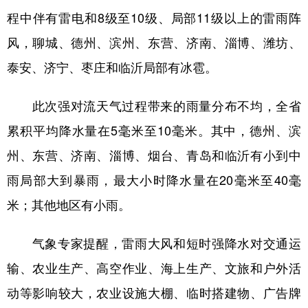
程中伴有雷电和8级至10级、局部11级以上的雷雨阵
学术中国
乡村振兴
银龄
溯源中国
风，聊城、德州、滨州、东营、济南、淄博、潍坊、
城市
旅游
能源
会展
泰安、济宁、枣庄和临沂局部有冰雹。
彩票
娱乐
时尚
悦读
此次强对流天气过程带来的雨量分布不均，全省
公益
一带一路
亚太网
上市公司
累积平均降水量在5毫米至10毫米。其中，德州、滨
文化产业
州、东营、济南、淄博、烟台、青岛和临沂有小到中
雨局部大到暴雨，最大小时降水量在20毫米至40毫
地方频道
米；其他地区有小雨。
北京
天津
河北
山西
气象专家提醒，雷雨大风和短时强降水对交通运
辽宁
吉林
上海
江苏
输、农业生产、高空作业、海上生产、文旅和户外活
浙江
安徽
福建
江西
动等影响较大，农业设施大棚、临时搭建物、广告牌