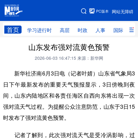
手机版
PC版本
网站无障碍
网站地图
首页
学习进行时
高层
时政
人事
国际
财
山东发布强对流黄色预警
学习进行时
高层
时政
人事
2026-06-03 16:47:15
来源：新华网
国际
财经
网评
港澳
新华社济南6月3日电（记者叶婧）山东省气象局3
台湾
思客智库
全球连线
教育
日下午最新发布的重要天气预报显示，3日傍晚到夜
科技
科创
量子
体育
间，山东内陆地区和各责任海区自西向东将出现一次
文化
书画
健康
军事
强对流天气过程。为提醒公众注意防范，山东于3日15
访谈
视频
图片
政务
时发布了强对流黄色预警。
法律
中央文件
金融
汽车
记者了解到，此次强对流天气是受冷涡影响，过
食品
人居
信息化
数字经济