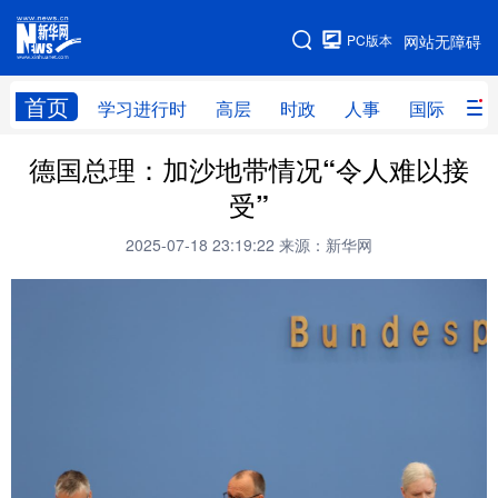
手机版
PC版本
网站无障碍
网站地图
首页
学习进行时
高层
时政
人事
国际
财
德国总理：加沙地带情况“令人难以接
学习进行时
高层
时政
人事
受”
国际
财经
网评
港澳
2025-07-18 23:19:22
来源：新华网
台湾
思客智库
全球连线
教育
科技
科创
量子
体育
文化
书画
健康
军事
访谈
视频
图片
政务
法律
中央文件
金融
汽车
食品
人居
信息化
数字经济