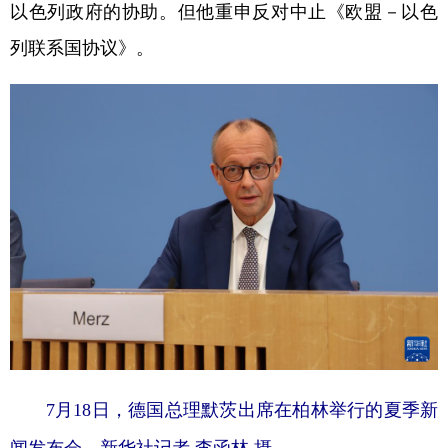
山东
河南
湖北
湖南
以色列政府的协助。但他重申反对中止《欧盟－以色
列联系国协议》。
广东
广西
海南
重庆
四川
贵州
云南
西藏
陕西
甘肃
青海
宁夏
新疆
内蒙古
黑龙江
多语种频道
English
Español
Français
عربى
Русский язык
日本語
한국어
Deutsch
Português
7月18日，德国总理默茨出席在柏林举行的夏季新
闻发布会。新华社记者 李函林 摄