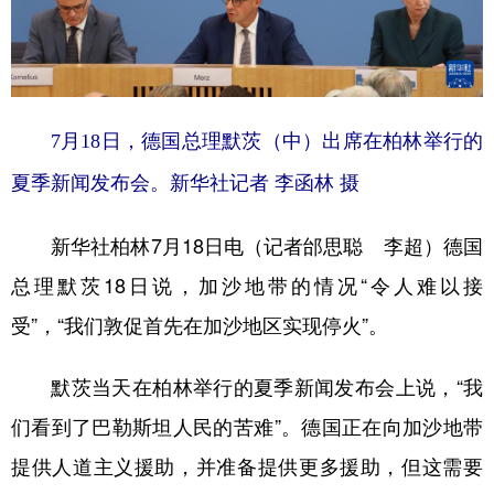
学术中国
乡村振兴
银龄
溯源中国
城市
旅游
能源
会展
彩票
娱乐
时尚
悦读
7月18日，德国总理默茨（中）出席在柏林举行的
公益
一带一路
亚太网
上市公司
夏季新闻发布会。新华社记者 李函林 摄
文化产业
新华社柏林7月18日电（记者邰思聪 李超）德国
总理默茨18日说，加沙地带的情况“令人难以接
地方频道
受”，“我们敦促首先在加沙地区实现停火”。
北京
天津
河北
山西
默茨当天在柏林举行的夏季新闻发布会上说，“我
辽宁
吉林
上海
江苏
们看到了巴勒斯坦人民的苦难”。德国正在向加沙地带
浙江
安徽
福建
江西
提供人道主义援助，并准备提供更多援助，但这需要