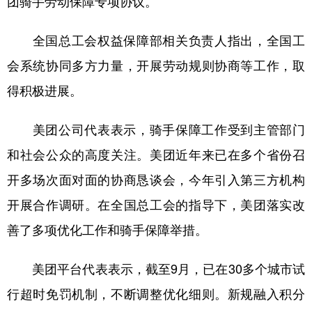
团骑手劳动保障专项协议。
学术中国
乡村振兴
银龄
溯源中国
全国总工会权益保障部相关负责人指出，全国工
城市
旅游
能源
会展
会系统协同多方力量，开展劳动规则协商等工作，取
彩票
娱乐
时尚
悦读
得积极进展。
公益
一带一路
亚太网
上市公司
美团公司代表表示，骑手保障工作受到主管部门
文化产业
和社会公众的高度关注。美团近年来已在多个省份召
开多场次面对面的协商恳谈会，今年引入第三方机构
地方频道
开展合作调研。在全国总工会的指导下，美团落实改
善了多项优化工作和骑手保障举措。
北京
天津
河北
山西
辽宁
吉林
上海
江苏
美团平台代表表示，截至9月，已在30多个城市试
浙江
安徽
福建
江西
行超时免罚机制，不断调整优化细则。新规融入积分