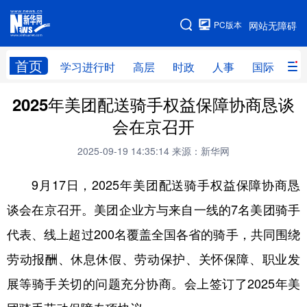
手机版
PC版本
网站无障碍
网站地图
首页
学习进行时
高层
时政
人事
国际
财
2025年美团配送骑手权益保障协商恳谈
学习进行时
高层
时政
人事
会在京召开
国际
财经
网评
港澳
2025-09-19 14:35:14
来源：新华网
台湾
思客智库
全球连线
教育
9月17日，2025年美团配送骑手权益保障协商恳
科技
科创
量子
体育
谈会在京召开。美团企业方与来自一线的7名美团骑手
文化
书画
健康
军事
代表、线上超过200名覆盖全国各省的骑手，共同围绕
访谈
视频
图片
政务
劳动报酬、休息休假、劳动保护、关怀保障、职业发
法律
中央文件
金融
汽车
展等骑手关切的问题充分协商。会上签订了2025年美
食品
人居
信息化
数字经济