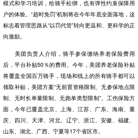
模式和学习培训，给骑手松绑，也有弹性约束保障用
山东
河南
湖北
湖南
户的体验。“超时免罚”机制将在今年年底全面落地，这
广东
广西
海南
重庆
标志着管理思路从“以罚代管”转向更温和、更科学的正
四川
贵州
云南
西藏
向激励。
陕西
甘肃
青海
宁夏
美团负责人介绍，骑手参保缴纳养老保险费用
新疆
内蒙古
黑龙江
后，平台补贴50％的费用。今年，美团养老保险补贴
将覆盖全国百万骑手，现场和线上的所有骑手都可以
多语种频道
领取补贴，美团方案“无前置资格限制、无参保地点限
English
Español
Français
عربى
制、无时长单量限制、无跑单类型限制”。工伤保险方
Русский язык
日本語
한국어
面，今年已覆盖北京、上海、江苏、广东、海南、重
Deutsch
Português
庆、四川、天津、河北、辽宁、浙江、安徽、福建、
山东、湖北、广西、宁夏等17个省区市。