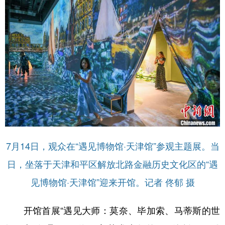
学术中国
乡村振兴
银龄
溯源中国
城市
旅游
能源
会展
彩票
娱乐
时尚
悦读
公益
一带一路
亚太网
上市公司
文化产业
地方频道
7月14日，观众在“遇见博物馆·天津馆”参观主题展。当
日，坐落于天津和平区解放北路金融历史文化区的“遇
北京
天津
河北
山西
见博物馆·天津馆”迎来开馆。记者 佟郁 摄
辽宁
吉林
上海
江苏
浙江
安徽
福建
江西
开馆首展“遇见大师：莫奈、毕加索、马蒂斯的世