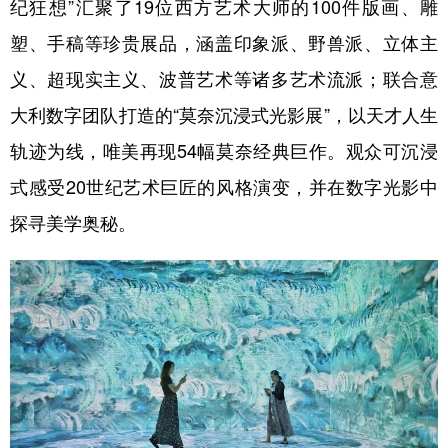
纪狂想”汇聚了19位西方艺术大师的100件版画、雕
山东
河南
湖北
湖南
塑、手稿等珍贵展品，涵盖印象派、野兽派、立体主
广东
广西
海南
重庆
义、超现实主义、波普艺术等诸多艺术流派；联合意
四川
贵州
云南
西藏
大利数字团队打造的“莫奈沉浸式光影展”，以天才人生
陕西
甘肃
青海
宁夏
轨迹为线，唯美再现54幅莫奈经典巨作。观众可沉浸
新疆
内蒙古
黑龙江
式感受20世纪艺术巨匠的风格演变，并在数字光影中
探寻美学奥秘。
多语种频道
English
Español
Français
عربى
Русский язык
日本語
한국어
Deutsch
Português