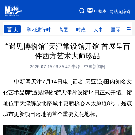
手机版
PC版本
网站无障碍
网站地图
首页
学习进行时
高层
时政
人事
国际
财
“遇见博物馆”天津常设馆开馆 首展呈百
学习进行时
高层
时政
人事
件西方艺术大师珍品
国际
财经
网评
港澳
2025-07-15 09:35:47
来源：中国新闻网
台湾
思客智库
全球连线
教育
中新网天津7月14日电 (记者 周亚强)国内知名文
科技
科创
量子
体育
化艺术品牌“遇见博物馆”天津常设馆14日正式开馆。馆
文化
书画
健康
军事
址位于天津解放北路城市更新核心区太原道8号，是该
访谈
视频
图片
政务
城市更新项目落地的首个重要文化地标。
法律
中央文件
金融
汽车
食品
人居
信息化
数字经济