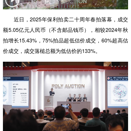
学术中国
乡村振兴
银龄
溯源中国
近日，2025年保利拍卖二十周年春拍落幕，成交
城市
旅游
能源
会展
额5.05亿元人民币（不含邮品钱币），相较2024年秋
彩票
娱乐
时尚
悦读
拍增长15.43%，75%拍品超低估价成交，60%超高估
公益
一带一路
亚太网
上市公司
价成交，成交落槌总额为低估价的133%。
文化产业
地方频道
北京
天津
河北
山西
辽宁
吉林
上海
江苏
浙江
安徽
福建
江西