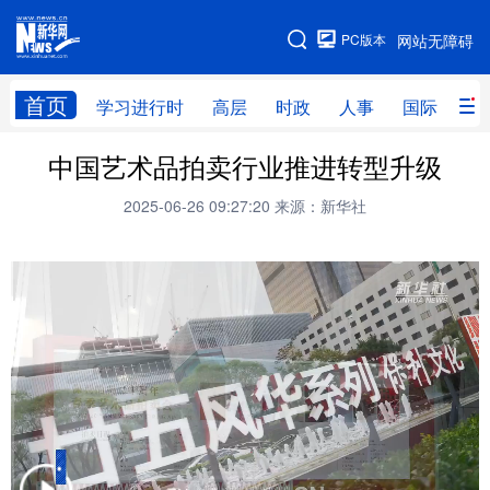
手机版
PC版本
网站无障碍
网站地图
首页
学习进行时
高层
时政
人事
国际
财
中国艺术品拍卖行业推进转型升级
学习进行时
高层
时政
人事
2025-06-26 09:27:20
来源：新华社
国际
财经
网评
港澳
台湾
思客智库
全球连线
教育
科技
科创
量子
体育
文化
书画
健康
军事
访谈
视频
图片
政务
法律
中央文件
金融
汽车
食品
人居
信息化
数字经济