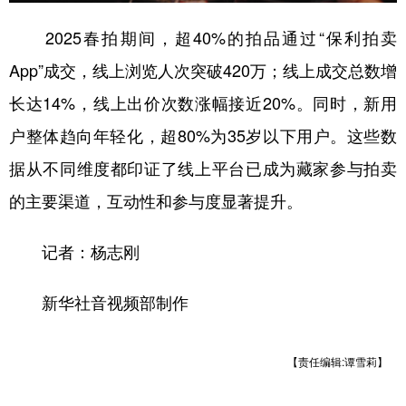
山东
河南
湖北
湖南
2025春拍期间，超40%的拍品通过“保利拍卖
广东
广西
海南
重庆
App”成交，线上浏览人次突破420万；线上成交总数增
四川
贵州
云南
西藏
长达14%，线上出价次数涨幅接近20%。同时，新用
陕西
甘肃
青海
宁夏
户整体趋向年轻化，超80%为35岁以下用户。这些数
新疆
内蒙古
黑龙江
据从不同维度都印证了线上平台已成为藏家参与拍卖
的主要渠道，互动性和参与度显著提升。
多语种频道
记者：杨志刚
English
Español
Français
عربى
新华社音视频部制作
Русский язык
日本語
한국어
Deutsch
Português
【责任编辑:谭雪莉】