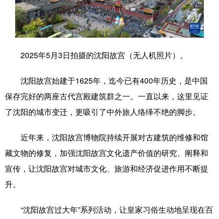
学术中国
乡村振兴
银龄
溯源中国
城市
旅游
能源
会展
2025年5月3日拍摄的沈阳故宫（无人机照片）。
彩票
娱乐
时尚
悦读
沈阳故宫始建于1625年，迄今已有400年历史，是中国
公益
一带一路
亚太网
上市公司
保存完好的两座古代宫殿建筑群之一。一直以来，这里见证
文化产业
了沈阳的城市变迁，更吸引了中外旅人络绎不绝的脚步。
近年来，沈阳故宫博物院持续开展对古建筑的维修和馆
地方频道
藏文物的修复，加强沈阳故宫文化遗产价值的研究、阐释和
北京
天津
河北
山西
宣传，让沈阳故宫对城市文化、旅游和经济促进作用不断提
辽宁
吉林
上海
江苏
升。
浙江
安徽
福建
江西
“沈阳故宫过大年”系列活动，让皇家习俗生动地呈现在百