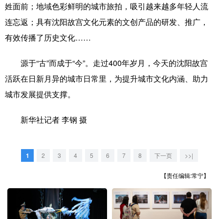
山东
河南
湖北
湖南
姓面前；地域色彩鲜明的城市旅拍，吸引越来越多年轻人流
连忘返；具有沈阳故宫文化元素的文创产品的研发、推广，
广东
广西
海南
重庆
有效传播了历史文化……
四川
贵州
云南
西藏
源于“古”而成于“今”。走过400年岁月，今天的沈阳故宫
陕西
甘肃
青海
宁夏
活跃在日新月异的城市日常里，为提升城市文化内涵、助力
新疆
内蒙古
黑龙江
城市发展提供支撑。
新华社记者 李钢 摄
多语种频道
English
Español
Français
عربى
1
2
3
4
5
6
7
8
下一页
>>|
Русский язык
日本語
한국어
【责任编辑:常宁】
Deutsch
Português