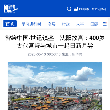
手机版
PC版本
网站无障碍
网站地图
首页
学习进行时
高层
时政
人事
国际
财
智绘中国·世遗镜鉴｜沈阳故宫：400岁
学习进行时
高层
时政
人事
古代宫殿与城市一起日新月异
国际
财经
网评
港澳
2025-05-13 08:53:43
来源：新华网
台湾
思客智库
全球连线
教育
科技
科创
量子
体育
文化
书画
健康
军事
访谈
视频
图片
政务
法律
中央文件
金融
汽车
食品
人居
信息化
数字经济