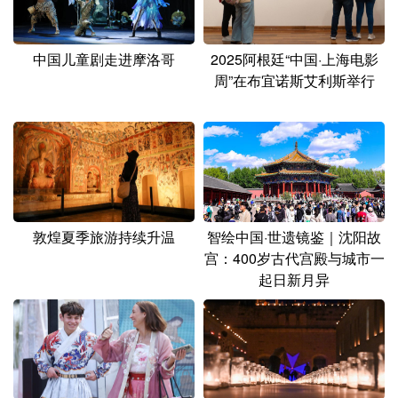
中国儿童剧走进摩洛哥
2025阿根廷“中国·上海电影
周”在布宜诺斯艾利斯举行
敦煌夏季旅游持续升温
智绘中国·世遗镜鉴｜沈阳故
宫：400岁古代宫殿与城市一
起日新月异