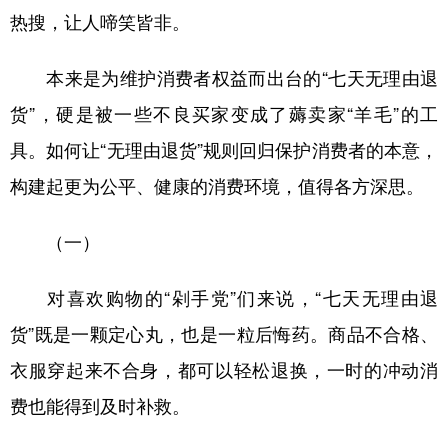
热搜，让人啼笑皆非。
学术中国
乡村振兴
银龄
溯源中国
本来是为维护消费者权益而出台的“七天无理由退
城市
旅游
能源
会展
货”，硬是被一些不良买家变成了薅卖家“羊毛”的工
彩票
娱乐
时尚
悦读
具。如何让“无理由退货”规则回归保护消费者的本意，
公益
一带一路
亚太网
上市公司
构建起更为公平、健康的消费环境，值得各方深思。
文化产业
（一）
地方频道
对喜欢购物的“剁手党”们来说，“七天无理由退
北京
天津
河北
山西
货”既是一颗定心丸，也是一粒后悔药。商品不合格、
衣服穿起来不合身，都可以轻松退换，一时的冲动消
辽宁
吉林
上海
江苏
费也能得到及时补救。
浙江
安徽
福建
江西