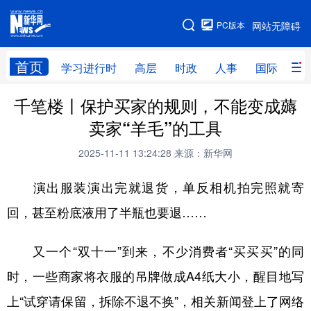
手机版
PC版本
网站无障碍
网站地图
首页
学习进行时
高层
时政
人事
国际
财
千笔楼丨保护买家的规则，不能变成薅
学习进行时
高层
时政
人事
卖家“羊毛”的工具
国际
财经
网评
港澳
2025-11-11 13:24:28
来源：新华网
台湾
思客智库
全球连线
教育
演出服装演出完就退货，单反相机拍完照就寄
科技
科创
量子
体育
回，甚至粉底液用了半瓶也要退……
文化
书画
健康
军事
又一个“双十一”到来，不少消费者“买买买”的同
访谈
视频
图片
政务
时，一些商家将衣服的吊牌做成A4纸大小，醒目地写
法律
中央文件
金融
汽车
上“试穿请保留，拆除不退不换”，相关新闻登上了网络
食品
人居
信息化
数字经济