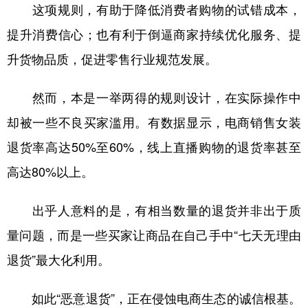
山东
河南
湖北
湖南
这项规则，有助于降低消费者购物的试错成本，
提升消费信心；也有利于倒逼商家持续优化服务、提
广东
广西
海南
重庆
升货物品质，促进零售行业规范发展。
四川
贵州
云南
西藏
陕西
甘肃
青海
宁夏
然而，本是一举两得的规则设计，在实际操作中
却被一些不良买家滥用。有数据显示，电商销售女装
新疆
内蒙古
黑龙江
退货率高达50%至60%，线上直播购物的退货率甚至
高达80%以上。
多语种频道
English
Español
Français
عربى
出乎人意料的是，有相当数量的退货并非出于质
Русский язык
日本語
한국어
量问题，而是一些买家让商品在自己手中“七天无理由
退货”最大化利用。
Deutsch
Português
如此“恶意退货”，正在侵蚀电商生态的诚信根基。