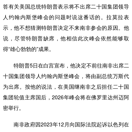
答有关美国总统特朗普表示将不出席二十国集团领导
学术中国
乡村振兴
银龄
溯源中国
人约翰内斯堡峰会的问题时说这番话的。拉莫拉表
城市
旅游
能源
会展
示，他不想猜测特朗普决定不来南非参会的原因。他
彩票
娱乐
时尚
悦读
说，尽管特朗普缺席，他相信此次峰会依然能够取
得“雄心勃勃的”成果。
公益
一带一路
亚太网
上市公司
文化产业
特朗普5日在白宫宣布，他决定不前往南非出席二
十国集团领导人约翰内斯堡峰会，将由副总统万斯代
地方频道
为出席。按他的说法，在美国继南非之后担任二十国
集团轮值主席国后，2026年峰会将在佛罗里达州迈阿
北京
天津
河北
山西
密举行。
辽宁
吉林
上海
江苏
浙江
安徽
福建
江西
南非政府因2023年12月向国际法院起诉以色列在