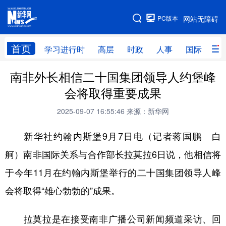
手机版
PC版本
网站无障碍
网站地图
首页
学习进行时
高层
时政
人事
国际
财
南非外长相信二十国集团领导人约堡峰
学习进行时
高层
时政
人事
会将取得重要成果
国际
财经
网评
港澳
2025-09-07 16:55:46
来源：新华网
台湾
思客智库
全球连线
教育
新华社约翰内斯堡9月7日电（记者蒋国鹏 白
科技
科创
量子
体育
舸）南非国际关系与合作部长拉莫拉6日说，他相信将
文化
书画
健康
军事
于今年11月在约翰内斯堡举行的二十国集团领导人峰
访谈
视频
图片
政务
会将取得“雄心勃勃的”成果。
法律
中央文件
金融
汽车
拉莫拉是在接受南非广播公司新闻频道采访、回
食品
人居
信息化
数字经济